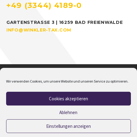
+49 (3344) 4189-0
GARTENSTRASSE 3 | 16259 BAD FREIENWALDE
INFO@WINKLER-TAX.COM
Wir verwenden Cookies, um unsere Website und unseren Service zu optimieren.
Cookies akzeptieren
Home
Über mich
Addison
Jobs
Impressum
Datenschutz
Cookie-Richtlinie (EU)
Ablehnen
Einstellungen anzeigen
2023 © Copyrights M.Winkler