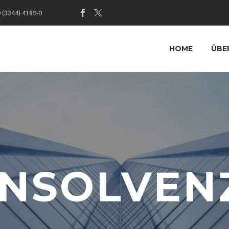
(3344) 4189-0
HOME
ÜBE
INSOLVEN