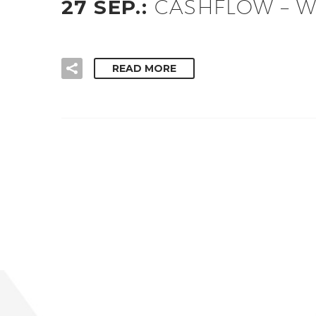
27 SEP.:
CASHFLOW – W
READ MORE