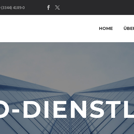
(3344) 4189-0
HOME
ÜBE
O-DIENSTL