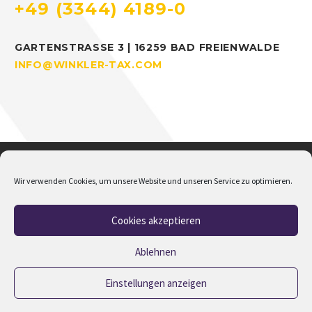
+49 (3344) 4189-0
GARTENSTRASSE 3 | 16259 BAD FREIENWALDE
INFO@WINKLER-TAX.COM
Wir verwenden Cookies, um unsere Website und unseren Service zu optimieren.
Cookies akzeptieren
Home
Über mich
Addison
Jobs
Impressum
Datenschutz
Cookie-Richtlinie (EU)
Ablehnen
Einstellungen anzeigen
2023 © Copyrights M.Winkler