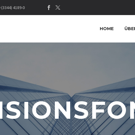
(3344) 4189-0
HOME
ÜBE
NSIONSFO