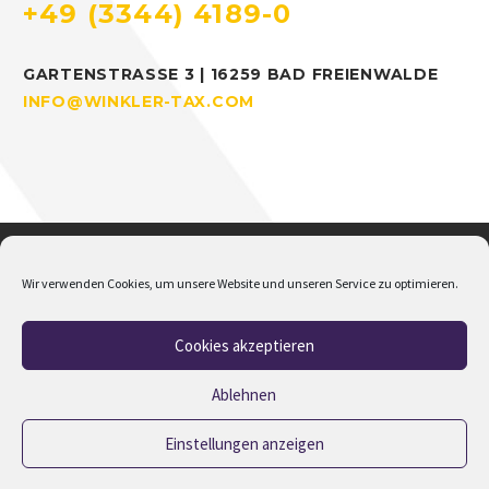
+49 (3344) 4189-0
GARTENSTRASSE 3 | 16259 BAD FREIENWALDE
INFO@WINKLER-TAX.COM
Wir verwenden Cookies, um unsere Website und unseren Service zu optimieren.
Cookies akzeptieren
Home
Über mich
Addison
Jobs
Impressum
Datenschutz
Cookie-Richtlinie (EU)
Ablehnen
Einstellungen anzeigen
2023 © Copyrights M.Winkler