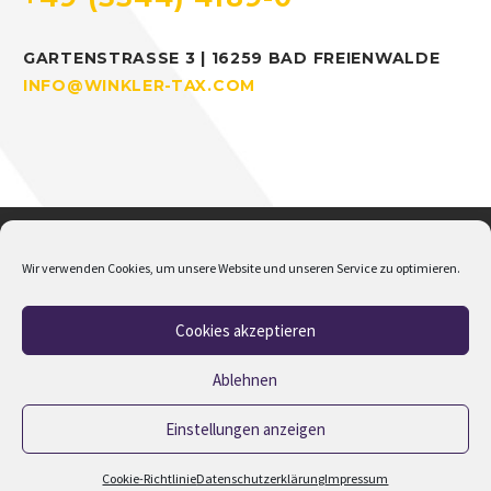
GARTENSTRASSE 3 | 16259 BAD FREIENWALDE
INFO@WINKLER-TAX.COM
Wir verwenden Cookies, um unsere Website und unseren Service zu optimieren.
Cookies akzeptieren
Home
Über mich
Addison
Jobs
Impressum
Datenschutz
Cookie-Richtlinie (EU)
Ablehnen
Einstellungen anzeigen
2023 © Copyrights M.Winkler
Cookie-Richtlinie
Datenschutzerklärung
Impressum