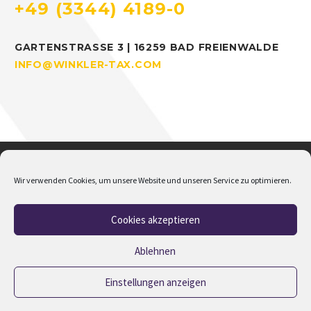
+49 (3344) 4189-0
GARTENSTRASSE 3 | 16259 BAD FREIENWALDE
INFO@WINKLER-TAX.COM
Wir verwenden Cookies, um unsere Website und unseren Service zu optimieren.
Cookies akzeptieren
Home
Über mich
Addison
Jobs
Impressum
Datenschutz
Cookie-Richtlinie (EU)
Ablehnen
Einstellungen anzeigen
2023 © Copyrights M.Winkler