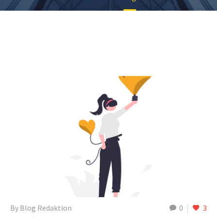
By Blog Redaktion
0
3