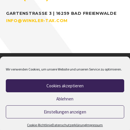
GARTENSTRASSE 3 | 16259 BAD FREIENWALDE
INFO@WINKLER-TAX.COM
Wir verwenden Cookies, um unsere Website und unseren Service zu optimieren.
Cookies akzeptieren
Home
Über mich
Addison
Jobs
Impressum
Datenschutz
Cookie-Richtlinie (EU)
Ablehnen
Einstellungen anzeigen
2023 © Copyrights M.Winkler
Cookie-Richtlinie
Datenschutzerklärung
Impressum