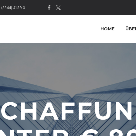
(3344) 4189-0
HOME
ÜBE
SCHAFFUN