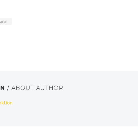
paren
ON
/ ABOUT AUTHOR
aktion