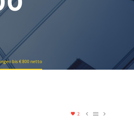
00
ngen bis € 800 netto



2