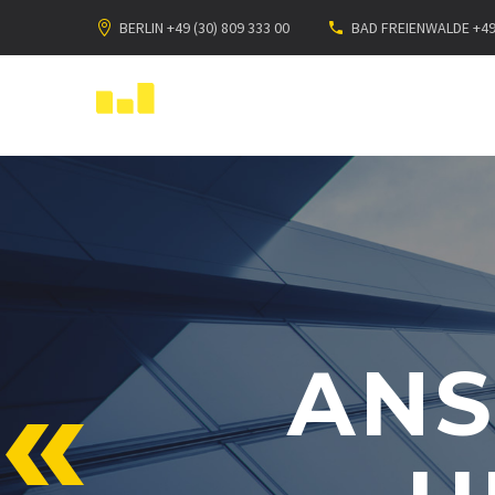
BERLIN +49 (30) 809 333 00
BAD FREIENWALDE +49 
AN