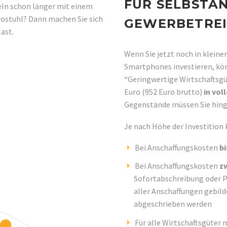
FÜR SELBSTÄN
eln schon länger mit einem
rostuhl? Dann machen Sie sich
GEWERBETRE
ast.
Wenn Sie jetzt noch in klein
Smartphones investieren, kö
“Geringwertige Wirtschaftsgü
Euro (952 Euro brutto)
in vol
Gegenstände müssen Sie hing
Je nach Höhe der Investition 
Bei Anschaffungskosten
bi
Bei Anschaffungskosten
zw
Sofortabschreibung oder P
aller Anschaffungen gebild
abgeschrieben werden
Für alle Wirtschaftsgüter