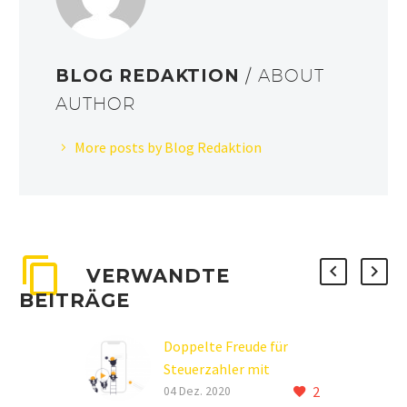
BLOG REDAKTION
/ ABOUT
AUTHOR
More posts by Blog Redaktion
VERWANDTE
BEITRÄGE
Doppelte Freude für
Steuerzahler mit
2
Anschaffungen bis € 800
04 Dez. 2020