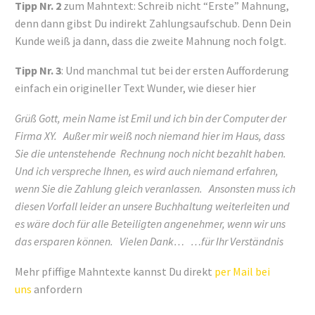
Tipp Nr. 2
zum Mahntext: Schreib nicht “Erste” Mahnung,
denn dann gibst Du indirekt Zahlungsaufschub. Denn Dein
Kunde weiß ja dann, dass die zweite Mahnung noch folgt.
Tipp Nr. 3
: Und manchmal tut bei der ersten Aufforderung
einfach ein origineller Text Wunder, wie dieser hier
Grüß Gott, mein Name ist Emil und ich bin der Computer der
Firma XY.
Außer mir weiß noch niemand hier im Haus, dass
Sie die untenstehende Rechnung noch nicht bezahlt haben.
Und ich verspreche Ihnen, es wird auch niemand erfahren,
wenn Sie die Zahlung gleich veranlassen.
Ansonsten muss ich
diesen Vorfall leider an unsere Buchhaltung weiterleiten und
es wäre doch für alle Beteiligten angenehmer, wenn wir uns
das ersparen können.
Vielen Dank…
…für Ihr Verständnis
Mehr pfiffige Mahntexte kannst Du direkt
per Mail bei
uns
anfordern