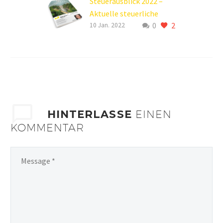
Steuerausblick 2022 –
Aktuelle steuerliche
0
2
Informationen
10 Jan. 2022
HINTERLASSE
EINEN
KOMMENTAR