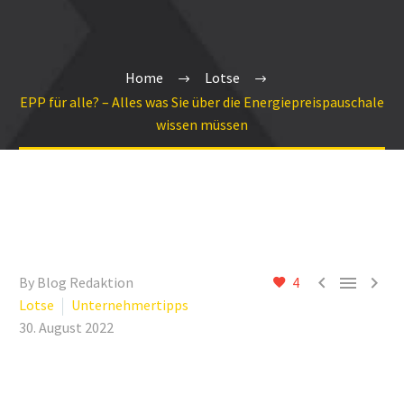
Home
Lotse
EPP für alle? – Alles was Sie über die Energiepreispauschale
wissen müssen



By Blog Redaktion
4
Lotse
Unternehmertipps
30. August 2022