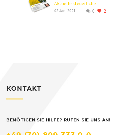
Aktuelle steuerliche
0
2
Informationen
08 Jan. 2021
KONTAKT
BENÖTIGEN SIE HILFE? RUFEN SIE UNS AN!
+49 (30) 809 333 0-0