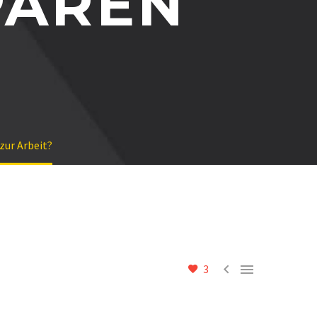
PAREN
zur Arbeit?


3