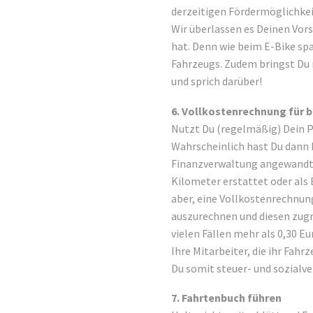
derzeitigen Fördermöglichkeit
Wir überlassen es Deinen Vor
hat. Denn wie beim E-Bike sp
Fahrzeugs. Zudem bringst Du 
und sprich darüber!
6. Vollkostenrechnung für b
Nutzt Du (regelmäßig) Dein P
Wahrscheinlich hast Du dann b
Finanzverwaltung angewandt u
Kilometer erstattet oder als
aber, eine Vollkostenrechnun
auszurechnen und diesen zugr
vielen Fällen mehr als 0,30 Eu
Ihre Mitarbeiter, die ihr Fahr
Du somit steuer- und sozialv
7. Fahrtenbuch führen