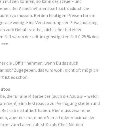
ten nutzen können, so kann das steuer- und
ehen. Der Arbeitnehmer spart sich dadurch die
ufen zu müssen. Bei den heutigen Preisen für ein
 gerade wenig. Eine Versteuerung der Privatnutzung
ch zum Gehalt stellst, nicht aber bei einer
 Fall wären derzeit im günstigsten Fall 0,25 % des
uern.
r die „Öffis“ nehmen, wenn Du das auch
kannst? Zugegeben, das wird wohl nicht oft möglich
t ist es schon.
autos
be, die für alle Mitarbeiter (auch die Azubis! – welch
ekommen!) ein Elektroauto zur Verfügung stellen und
Betrieb installiert haben. Hier muss zwar eine
den, aber nur mit einem Viertel oder maximal der
Strom zum Laden zahlst Du als Chef. Mit den