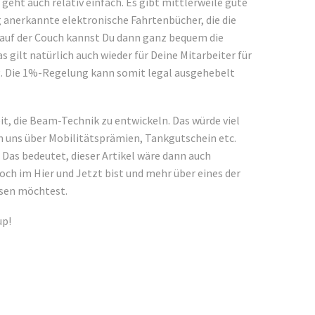
 geht auch relativ einfach. Es gibt mittlerweile gute
 anerkannte elektronische Fahrtenbücher, die die
auf der Couch kannst Du dann ganz bequem die
 gilt natürlich auch wieder für Deine Mitarbeiter für
g. Die 1%-Regelung kann somit legal ausgehebelt
it, die Beam-Technik zu entwickeln. Das würde viel
n uns über Mobilitätsprämien, Tankgutschein etc.
Das bedeutet, dieser Artikel wäre dann auch
och im Hier und Jetzt bist und mehr über eines der
sen möchtest.
up!