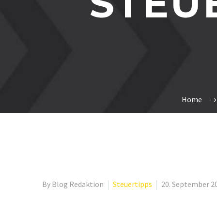
STEU
Home
By Blog Redaktion
Steuertipps
20. September 2