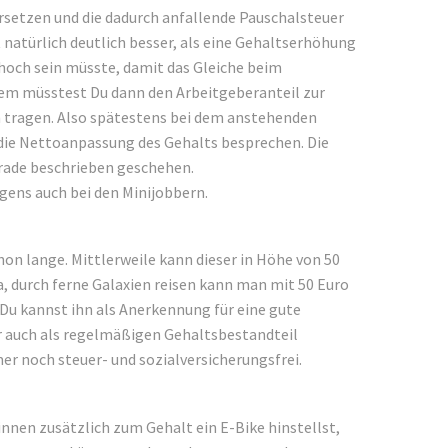
setzen und die dadurch anfallende Pauschalsteuer
natürlich deutlich besser, als eine Gehaltserhöhung
 hoch sein müsste, damit das Gleiche beim
m müsstest Du dann den Arbeitgeberanteil zur
h tragen. Also spätestens bei dem anstehenden
die Nettoanpassung des Gehalts besprechen. Die
ade beschrieben geschehen.
igens auch bei den Minijobbern.
on lange. Mittlerweile kann dieser in Höhe von 50
a, durch ferne Galaxien reisen kann man mit 50 Euro
Du kannst ihn als Anerkennung für eine gute
r auch als regelmäßigen Gehaltsbestandteil
mer noch steuer- und sozialversicherungsfrei.
nnen zusätzlich zum Gehalt ein E-Bike hinstellst,