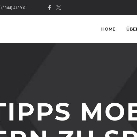
(3344) 4189-0
HOME
ÜBE
TIPPS MO