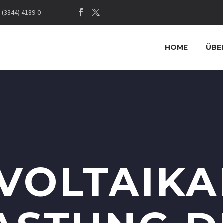
(3344) 4189-0
HOME
ÜBE
VOLTAIKA