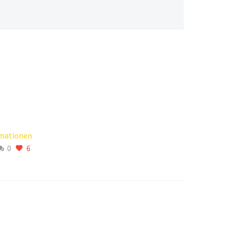
mationen
0
6