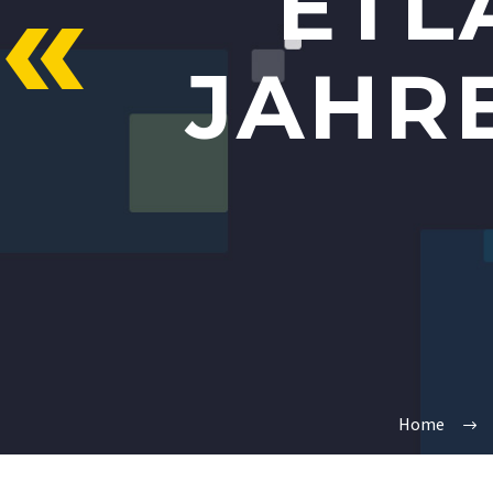
ETL
JAHR
Home