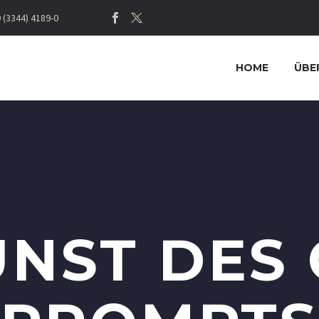
(3344) 4189-0
HOME
ÜBE
UNST DES