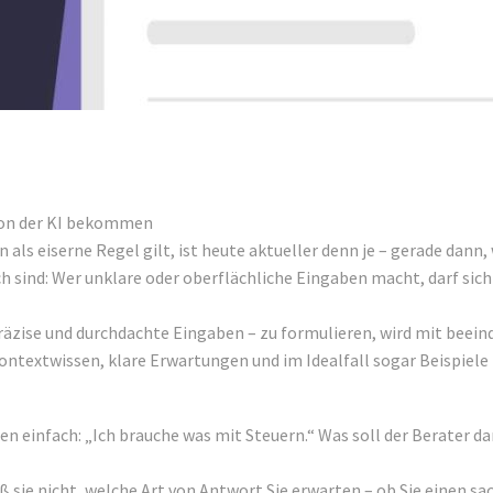
 von der KI bekommen
en als eiserne Regel gilt, ist heute aktueller denn je – gerade dan
h sind: Wer unklare oder oberflächliche Eingaben macht, darf si
räzise und durchdachte Eingaben – zu formulieren, wird mit beeind
Kontextwissen, klare Erwartungen und im Idealfall sogar Beispiel
sagen einfach: „Ich brauche was mit Steuern.“ Was soll der Berat
sie nicht, welche Art von Antwort Sie erwarten – ob Sie einen sa