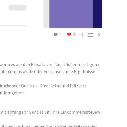



0
7
n, wenn es um den Einsatz von künstlicher Intelligenz
ch über unpassende oder enttäuschende Ergebnisse
ruckender Qualität, Kreativität und Effizienz
e mitzugeben.
er damit anfangen? Geht es um Ihre Einkommenssteuer?
chlichen Fachtext, einen Social-Media-Beitrag oder