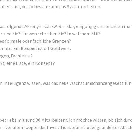
gaben sind, desto besser kann das System arbeiten.
s folgende Akronym: C.L.E.A.R. – klar, eingängig und leicht zu me
 sind Sie? Für wen schreiben Sie? In welchem Stil?
 es formale oder fachliche Grenzen?
nnte. Ein Beispiel ist oft Gold wert.
egen, Fachleute?
t, eine Liste, ein Konzept?
ichen Intelligenz wissen, was das neue Wachstumschancengesetz f
betriebs mit rund 30 Mitarbeitern. Ich möchte wissen, ob sich d
 – vor allem wegen der Investitionsprämie oder geänderter Absch