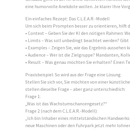
eine humorvolle Anekdote wollen. Je klarer Ihre Vor
Ein einfaches Rezept: Das C.L.E.A.R.-Modell
Um sich beim Prompten besser zu orientieren, hilft da
• Context – Geben Sie der KI den nötigen Rahmen: Wer
• Limits – Was soll unbedingt beachtet werden? Gibt
• Examples – Zeigen Sie, wie das Ergebnis aussehen kö
• Audience – Wer ist die Zielgruppe? Mandanten, Koll
• Result – Was genau möchten Sie erhalten? Einen Tex
Praxisbeispiel: So wird aus der Frage eine Lösung
Stellen Sie sich vor, Sie möchten von einer künstl
stellen dieselbe Frage – aber ganz unterschiedlich:
Frage 1:
„Was ist das Wachstumschancengesetz?“
Frage 2 (nach dem C.L.E.A.R.-Modell):
„Ich bin Inhaber eines mittelständischen Handwerks
neue Maschinen oder den Fuhrpark jetzt mehr lohnen