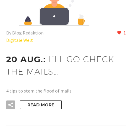
By Blog Redaktion
1
Digitale Welt
20 AUG.:
I´LL GO CHECK
THE MAILS…
4 tips to stem the flood of mails
READ MORE