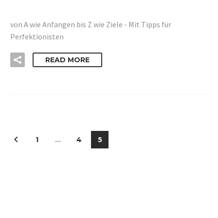
von A wie Anfangen bis Z wie Ziele - Mit Tipps für
Perfektionisten
READ MORE
1
…
4
5