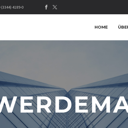
(3344) 4189-0
HOME
ÜBE
WERDEM