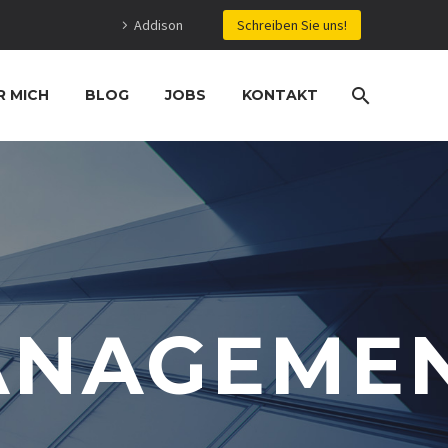
Addison
Schreiben Sie uns!
R MICH
BLOG
JOBS
KONTAKT
ANAGEME