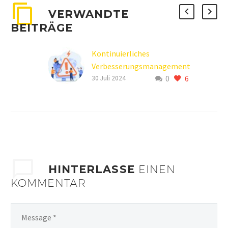
VERWANDTE
BEITRÄGE
Kontinuierliches
Verbesserungsmanagement
0
6
– wie aus Fehlern Chancen
30 Juli 2024
werden
HINTERLASSE
EINEN
KOMMENTAR