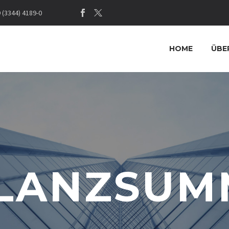
(3344) 4189-0
HOME
ÜBE
ILANZSUM