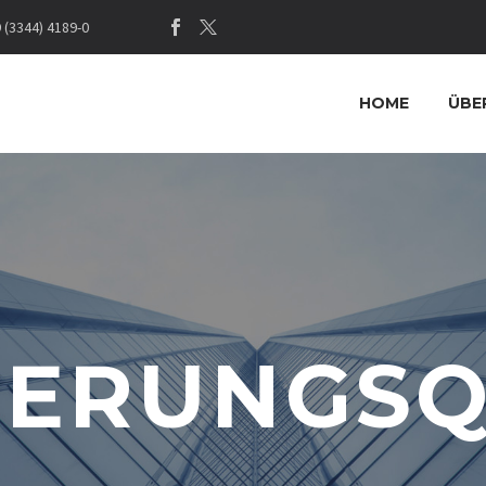
(3344) 4189-0
HOME
ÜBE
DERUNGSQ