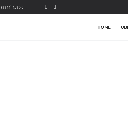
(3344) 4189-0
HOME
ÜB
ITÄTENM