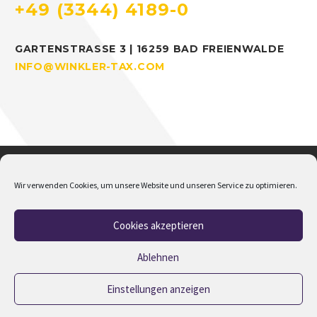
+49 (3344) 4189-0
GARTENSTRASSE 3 | 16259 BAD FREIENWALDE
INFO@WINKLER-TAX.COM
Wir verwenden Cookies, um unsere Website und unseren Service zu optimieren.
Cookies akzeptieren
Home
Über mich
Addison
Jobs
Impressum
Datenschutz
Cookie-Richtlinie (EU)
Ablehnen
Einstellungen anzeigen
2023 © Copyrights M.Winkler