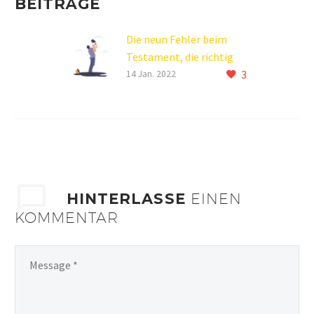
BEITRÄGE
Die neun Fehler beim
Testament, die richtig
3
viel Geld kosten
14 Jan. 2022
HINTERLASSE
EINEN
KOMMENTAR