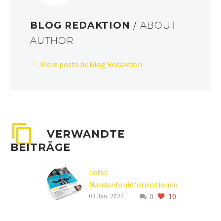
BLOG REDAKTION
/ ABOUT
AUTHOR
More posts by Blog Redaktion
VERWANDTE
BEITRÄGE
Lotse
Mandanteninformationen
0
10
Winter 2023 / 24
03 Jan. 2024