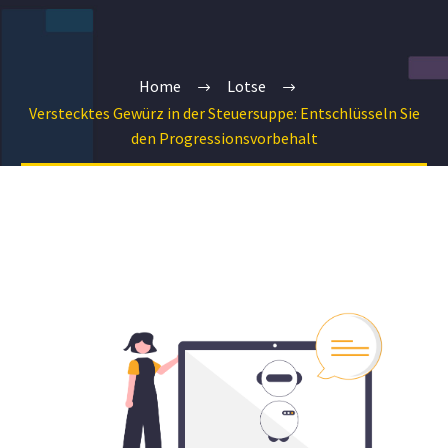
Home
Lotse
Verstecktes Gewürz in der Steuersuppe: Entschlüsseln Sie
den Progressionsvorbehalt